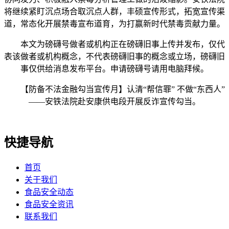
将继续紧盯沉点场合取沉点人群，丰硕宣传形式，拓宽宣传渠
道，常态化开展禁毒宣布道育，为打赢新时代禁毒贡献力量。
本文为磅礴号做者或机构正在磅礴旧事上传并发布，仅代
表该做者或机构概念，不代表磅礴旧事的概念或立场，磅礴旧
事仅供给消息发布平台。申请磅礴号请用电脑拜候。
【防备不法金融勾当宣传月】认清“帮信罪” 不做“东西人”
——安铁法院赴安康供电段开展反诈宣传勾当。
快捷导航
首页
关于我们
食品安全动态
食品安全资讯
联系我们