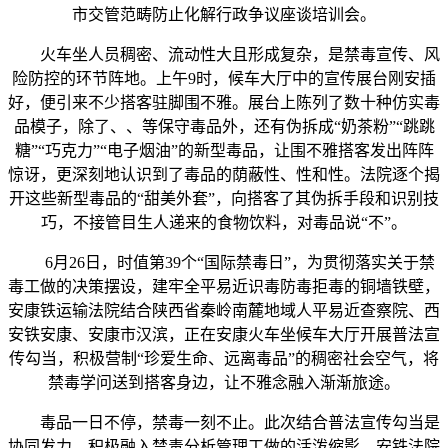
市交管范畴防止化解行政争议座谈培训会。
火车坐人员稠密、流动性大且形成复杂，是禁毒宣传、风
险防控的环节阵地。上午9时，候车大厅中的宣传展台刚安插
好，便引来不少搭客驻脚围不雅。展台上陈列了数十种仿实毒
品模子，除了、、等保守毒品外，还有伪拆成“奶茶粉”“跳跳
糖”“巧克力”“电子烟油”的新型毒品，让围不雅搭客发出阵阵
惊讶，更深刻地认识到了毒品的荫蔽性、性和性。法院逐个揭
开这些新型毒品的“甜美外套”，向搭客了其伪拆手段和识别技
巧，不接管目生人递来的食物饮料，对毒品说“不”。
6月26日，时值第39个“国际禁毒日”，为贯彻落实关于禁
毒工做的决策摆设，建牢全平易近识毒防毒拒毒的铜墙铁壁，
安康铁运输法院结合陕西省秦岭南麓地域人平易近查察院、西
安铁安康、安康市汉滨，正在安康火车坐候车大厅开展普法宣
传勾当，积极营制“珍爱生命、远离毒品”的稠密社会空气，将
禁毒学问送到搭客身边，让不雅念融入渐渐旅途。
毒品一日不停，禁毒一刻不止。此次结合普法宣传勾当是
协同发力、积极融入禁毒分析管理工做的活泼缩影。安铁法院