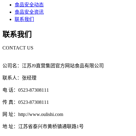
食品安全动态
食品安全资讯
联系我们
联系我们
CONTACT US
公司名：江苏J9直营集团官方网站食品有限公司
联系人：张经理
电 话：0523-87308111
传 真：0523-87308111
网 址：http://www.oulishi.com
地 址：江苏省泰兴市黄桥镇通联路1号