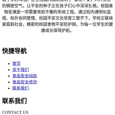
的稠密空气，让平安的种子正在孩子们心中深深扎根。校园食
物安满是一项需要常抓不懈的系统工程。通过校内通明化监
视、校外协同管理、校园平安文化培育三管齐下，学校正联袂
家庭取社会，精密的校园食物平安防护网，为每一位学生的健
康成长保驾护航。
快捷导航
首页
关于我们
食品安全动态
食品安全资讯
联系我们
联系我们
CONTACT US