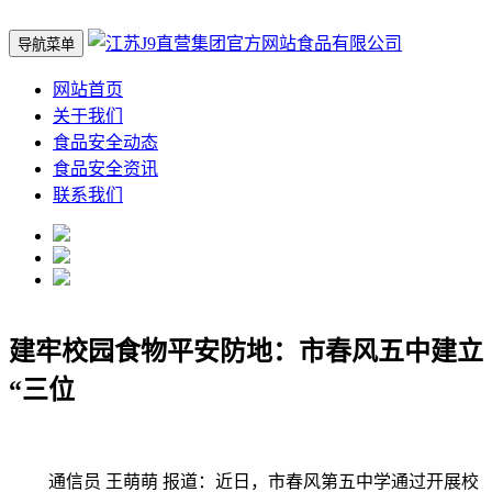
导航菜单
网站首页
关于我们
食品安全动态
食品安全资讯
联系我们
建牢校园食物平安防地：市春风五中建立
“三位
通信员 王萌萌 报道：近日，市春风第五中学通过开展校