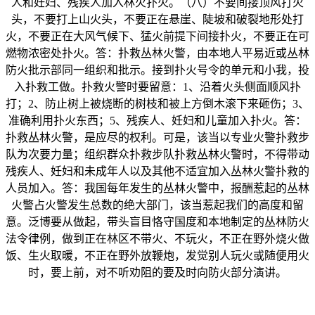
人和妊妇、残疾人加入林火扑火。（八）不要间接顶风打火
头，不要打上山火头，不要正在悬崖、陡坡和破裂地形处打
火，不要正在大风气候下、猛火前提下间接扑火，不要正在可
燃物浓密处扑火。答：扑救丛林火警，由本地人平易近或丛林
防火批示部同一组织和批示。接到扑火号令的单元和小我，投
入扑救工做。扑救火警时要留意：1、沿着火头侧面顺风扑
打；2、防止树上被烧断的树枝和被上方倒木滚下来砸伤；3、
准确利用扑火东西；5、残疾人、妊妇和儿童加入扑火。答：
扑救丛林火警，是应尽的权利。可是，该当以专业火警扑救步
队为次要力量；组织群众扑救步队扑救丛林火警时，不得带动
残疾人、妊妇和未成年人以及其他不适宜加入丛林火警扑救的
人员加入。答：我国每年发生的丛林火警中，报酬惹起的丛林
火警占火警发生总数的绝大部门，该当惹起我们的高度和留
意。泛博要从做起，带头盲目恪守国度和本地制定的丛林防火
法令律例，做到正在林区不带火、不玩火，不正在野外烧火做
饭、生火取暖，不正在野外放鞭炮，发觉别人玩火或随便用火
时，要上前，对不听劝阻的要及时向防火部分演讲。