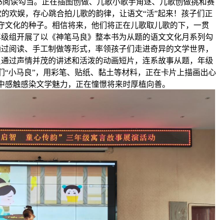
书阅读勾当。正在插图创做、儿歌小歌手角逐、儿歌创做挑和赛
的欢娱，存心跳合拍儿歌的韵律，让语文“活”起来！孩子们正
守文化的种子。相信将来，他们将正在儿歌取儿歌的下，一贯
年级组开展了以《神笔马良》整本书为从题的语文文化月系列勾
通过阅读、手工制做等形式，率领孩子们走进奇异的文学世界，
员通过声情并茂的讲述和活泼的动画短片，连系故事从题，年级
们“小马良”，用彩笔、贴纸、黏土等材料，正在卡片上描画出心
中感触感染文学魅力，正在憧憬将来时厚植向善。