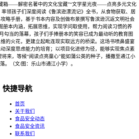
藏箱——解密名著中的文化宝藏”“文学星光夜——点亮多元文化
，率领孩子们深度阅读《鲁滨逊漂流记》全书，从食物获取、居
岛攻略手册，基于书本内容及创做布景撰写鲁滨逊沉返文明社会
掘册本内涵，拓展思维，实现学问取使用，帮力阅读习惯的养
化月勾当的落幕，孩子们手捧册本的笑容已成为最动听的教育图
思维的火花，更建立起毗连现实取远方的桥梁。这场书喷鼻盛宴
撬动深度思虑能力的培育；以项目化进修为径，能够实现焦点素
望将来，等候“阅读点亮童心”能如蒲公英的种子，播撒至通江小
落。（文/图：乐山市通江小学）。
快捷导航
首页
关于我们
食品安全动态
食品安全资讯
联系我们