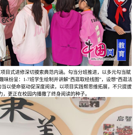
过项目式进修深切摸索典范内涵。勾当分班推进，以多元勾当赋
味纷呈：1-7班学生绘制并讲解“西逛取经线图”，设想“西逛法
勾当以使命驱动促深度阅读，以项目实践帮思维拓展，不只提拔
力，更正在校园内播撒了终身阅读的种子。