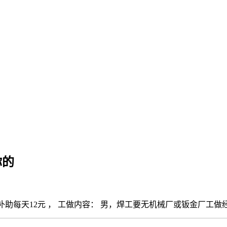
你的
12元 ， 工做内容： 男，焊工要无机械厂或钣金厂工做经验 薪