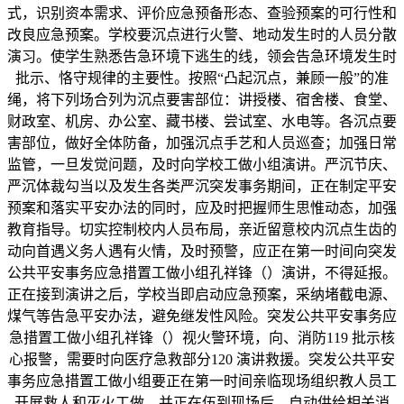
式，识别资本需求、评价应急预备形态、查验预案的可行性和
改良应急预案。学校要沉点进行火警、地动发生时的人员分散
演习。使学生熟悉告急环境下逃生的线，领会告急环境发生时
批示、恪守规律的主要性。按照“凸起沉点，兼顾一般”的准
绳，将下列场合列为沉点要害部位：讲授楼、宿舍楼、食堂、
财政室、机房、办公室、藏书楼、尝试室、水电等。各沉点要
害部位，做好全体防备，加强沉点手艺和人员巡查；加强日常
监管，一旦发觉问题，及时向学校工做小组演讲。严沉节庆、
严沉体裁勾当以及发生各类严沉突发事务期间，正在制定平安
预案和落实平安办法的同时，应及时把握师生思惟动态，加强
教育指导。切实控制校内人员布局，亲近留意校内沉点生齿的
动向首遇义务人遇有火情，及时预警，应正在第一时间向突发
公共平安事务应急措置工做小组孔祥锋（）演讲，不得延报。
正在接到演讲之后，学校当即启动应急预案，采纳堵截电源、
煤气等告急平安办法，避免继发性风险。突发公共平安事务应
急措置工做小组孔祥锋（）视火警环境，向、消防119 批示核
心报警，需要时向医疗急救部分120 演讲救援。突发公共平安
事务应急措置工做小组要正在第一时间亲临现场组织教人员工
开展救人和灭火工做，并正在伍到现场后，自动供给相关消