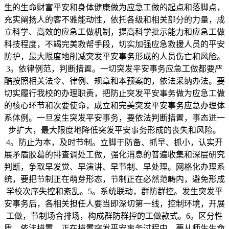
生的生命财富平安和身体健康做为应急工做的起点和落脚点，
充实阐扬人的客不雅能动性，依托各级和相关部分的力量，成
立科学、高效的应急工做机制，提高科学批示能力和应急工做
科技程度，不竭完美救帮手段，切实加强应急救援人员的平安
防护，最大限度地削减突发平安事务形成的人员伤亡和风险。
3。依律例范，判断措置。一切突发平安事务应急工做都要严
酷按照相关法令、律例、规章和本预案的，依法采纳办法。要
切实履行我校的办理职责，把防止突发平安事务做为应急工做
的核心环节和次要使命，成立和完美突发平安事务应急办理体
系体例。一旦发生突发平安事务，要依法判断措置，事态进一
步扩大，最大限度地降低突发平安事务形成的丧失和风险。
4。防止为本，及时节制。立脚于防备、抓早、抓小，认实开
展矛盾胶葛的排查调处工做，强化消息的普遍收集和深层研究
判断，争取早发觉、早演讲、早节制、早处理。网格化办理系
统，要把节制正在萌芽形态，节制正在必然范畴内，避免形成
学校次序失控和紊乱。5。系统联动，群防群控。发生突发平
安事务后，各相关担任人要当即深切第一线，控制环境，开展
工做，节制场合排场，构成群防群控的工做款式。6。区分性
质，依法措置。正在措置突发平安事务过程中，要从师生生命