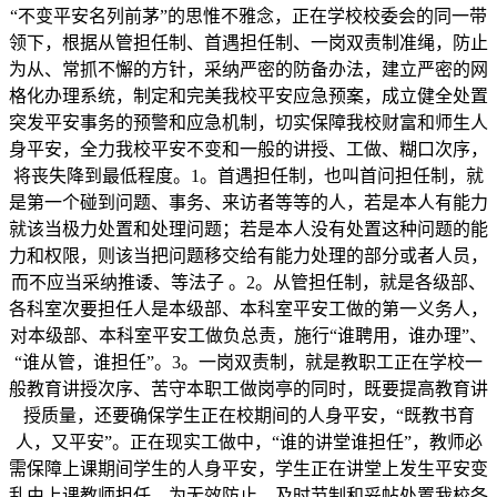
“不变平安名列前茅”的思惟不雅念，正在学校校委会的同一带
领下，根据从管担任制、首遇担任制、一岗双责制准绳，防止
为从、常抓不懈的方针，采纳严密的防备办法，建立严密的网
格化办理系统，制定和完美我校平安应急预案，成立健全处置
突发平安事务的预警和应急机制，切实保障我校财富和师生人
身平安，全力我校平安不变和一般的讲授、工做、糊口次序，
将丧失降到最低程度。1。首遇担任制，也叫首问担任制，就
是第一个碰到问题、事务、来访者等等的人，若是本人有能力
就该当极力处置和处理问题；若是本人没有处置这种问题的能
力和权限，则该当把问题移交给有能力处理的部分或者人员，
而不应当采纳推诿、等法子 。2。从管担任制，就是各级部、
各科室次要担任人是本级部、本科室平安工做的第一义务人，
对本级部、本科室平安工做负总责，施行“谁聘用，谁办理”、
“谁从管，谁担任”。3。一岗双责制，就是教职工正在学校一
般教育讲授次序、苦守本职工做岗亭的同时，既要提高教育讲
授质量，还要确保学生正在校期间的人身平安，“既教书育
人，又平安”。正在现实工做中，“谁的讲堂谁担任”，教师必
需保障上课期间学生的人身平安，学生正在讲堂上发生平安变
乱由上课教师担任。为无效防止、及时节制和妥帖处置我校各