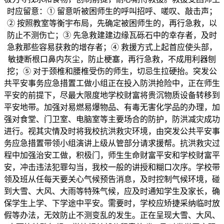
时应留意：① 留意听被困师生的呼叫招呼、嗟叹、敲击声；
② 按照教室等衡宇布局，先确定被困师生的，再行急救，以
防止不测伤亡；③ 先急救建建边缘瓦砾石中的幸存者，及时
急救那些容易获救的增存者；④ 救援方式上起首应使头部，
敏捷断根口鼻内灰尘，防止梗塞，再行急救，不成用利器刨
挖；⑤ 对于颈椎和腰椎受伤的师生，切忌生拉硬抬。突发公
共平安事务应急措置工做小组正在投入防洪抢险中，正在师生
平安的前提下，尽最大限度地学校财富将贵沉物质设备转移到
平安地带。加强对易燃易爆物品、有毒无害化学品的办理，加
强对食堂、门卫室、电脑室等主要场合的防护，防洪减灾成功
进行。视其灾情及时将我校抗洪救灾环境，由突发公共平安事
务应急措置带领小组演讲上级从管部分请求援帮。抗洪救灾过
程中加强治安工做，积极门，师生生命财富平安和学校财富平
安，冲击违法犯罪勾当，我校一般的讲授和糊口次序。学校带
领及班从任每天要关心气候预告消息，及时控制气候环境，碰
到大雪、大风、大雨等特殊气候，应及时通知学生及家长，确
保学生上学、下学途中平安。需要时，学校应矫捷采纳临时放
假等办法，无效防止不测变乱的发生。正在呈现大雪、大风、