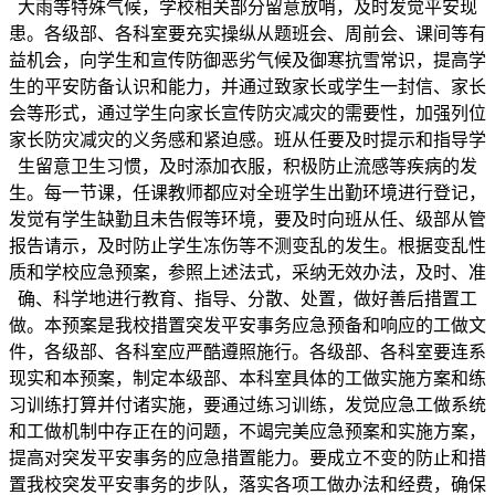
大雨等特殊气候，学校相关部分留意放哨，及时发觉平安现
患。各级部、各科室要充实操纵从题班会、周前会、课间等有
益机会，向学生和宣传防御恶劣气候及御寒抗雪常识，提高学
生的平安防备认识和能力，并通过致家长或学生一封信、家长
会等形式，通过学生向家长宣传防灾减灾的需要性，加强列位
家长防灾减灾的义务感和紧迫感。班从任要及时提示和指导学
生留意卫生习惯，及时添加衣服，积极防止流感等疾病的发
生。每一节课，任课教师都应对全班学生出勤环境进行登记，
发觉有学生缺勤且未告假等环境，要及时向班从任、级部从管
报告请示，及时防止学生冻伤等不测变乱的发生。根据变乱性
质和学校应急预案，参照上述法式，采纳无效办法，及时、准
确、科学地进行教育、指导、分散、处置，做好善后措置工
做。本预案是我校措置突发平安事务应急预备和响应的工做文
件，各级部、各科室应严酷遵照施行。各级部、各科室要连系
现实和本预案，制定本级部、本科室具体的工做实施方案和练
习训练打算并付诸实施，要通过练习训练，发觉应急工做系统
和工做机制中存正在的问题，不竭完美应急预案和实施方案，
提高对突发平安事务的应急措置能力。要成立不变的防止和措
置我校突发平安事务的步队，落实各项工做办法和经费，确保