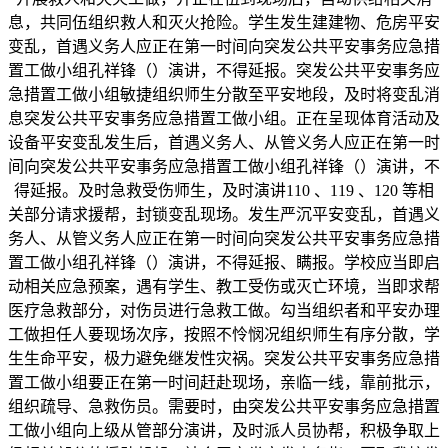
息，共同伍组织救人和灭火抢险。学生发生建建物、危房平安
变乱，首遇义务人应正在第一时间向突发公共平安事务应急措
置工做小组孔祥锋（）演讲，不得延报。突发公共平安事务应
急措置工做小组敏捷组织师生分散至平安地段，及时将变乱消
息突发公共平安事务应急措置工做小组。正在呈现体育活动及
设备平安变乱发生后，首遇义务人、从管义务人应正在第一时
间向突发公共平安事务应急措置工做小组孔祥锋（）演讲，不
得延报。及时急救受伤师生，及时演讲110 、119 、120 等相
关部分请求援帮，封锁变乱现场。发生严沉平安变乱，首遇义
务人、从管义务人应正在第一时间向突发公共平安事务应急措
置工做小组孔祥锋（）演讲，不得延报、瞒报。学校应当即启
动相关应急预案，遇有学生、教工受伤或灭亡环境，当即求帮
医疗急救部分，对伤员进行急救工做。勾当组织者和平安办理
工做担任人要现场次序，按照不怜悯况组织师生有序分散，学
生生命平安，极力避免继发性灾祸。突发公共平安事务应急措
置工做小组要正在第一时间赶赴现场，亲临一线，靠前批示，
组织疏导、急救伤员。需要时，由突发公共平安事务应急措置
工做小组向上级从管部分演讲，及时派人员协帮，积极争取上