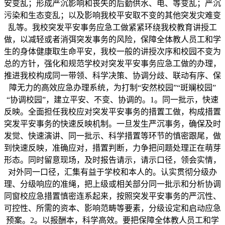
安变乱；形成严沉影响和丧失的后勤供水、电、等变乱；严沉
污染和生态变乱；以及影响我校平安取不变的其他突发灾难变
乱等。我校突发平安事务应急工做紧紧环绕我校教育讲授工
做，以减轻或者消弭突发事务的风险，保障全体教人员工和学
生的身体健康取生命平安，我校一般的讲授次序和校园不变为
总的方针，强化和规范学校对突发平安事务应急工做的办理，
推进我校构成同一带领、科学决策、协调分歧、联动有序、保
障无力的高效应急办理系统，为打制“安然校园”“斑斓校园”
“协调校园”，建立平安、不变、协调的。1。同一批示，快速
反映。全面担任我校应对突发平安事务的措置工做，构成措置
突发平安事务的快速反映机制。一旦发生严沉事务，确保及时
发觉、快速演讲、同一批示、科学措置等环节的慎密跟尾，做
到快速反映，准确应对，措置判断，力争把问题处理正在萌芽
形态。同时留意现场，及时报告请示，请示口径，领会实情，
对外同一口径，汇集有益于学校和本人的。认实贯彻分级办
理、分级响应的准绳，把上级或相关部分同一批示和分析协调
同窗校应急措置慎密连系起来，按照突发平安事务的严沉性、
可控性、所需的资本、影响范畴等要素，分级设定和启动应急
预案。2。以报酬本，科学高效。要把保障全体教人员工和学