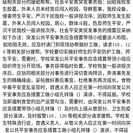
级相关部分的援助帮帮。社会平安类突发事务指：因取我校发
生胶葛，外来人员未经答应闯入校园，导衅惹事，我校设备，
侵害师生平安，严沉干扰我校一般讲授次序；因取师生发生胶
葛，外来人员闯入校园，居心，群体斗殴，危及师生平安，严
沉干扰我校一般讲授次序。社会平安类突发事务的措置应采纳
如下办法：突发公共平安事务应急措置带领小组要派人劝阻，
如劝阻无效，应及时请门到现场协帮做好工做，请求110 、12
0 等相关部分援帮。学校要切实做好师生的平安防护工做，师
生平安，需要时，学校突发公共平安事务应急措置带领小组应
组织师生分开现场。事务获得临时处置，学校恢复一般讲授次
序后，应协同相关部分对事务进行深切查询拜访，弄清事务发
生的精确缘由，妥帖做好善后事宜，杜绝事务再次成长。食物
中毒平安变乱呈现时，首遇义务人应正在第一时间向突发公共
平安事务应急措置工做小组孔祥锋（）演讲，不得延报。学校
当即遏制食堂的出产运营勾当，需要时，由突发公共平安事务
应急措置带领小组孔祥锋（）及时向上级从管部分、卫生防疫
部分演讲，及时报警110 、120 等相关部分请求援帮。学校发
生特殊流行症，首遇义务人、从管义务人应正在第一时间向突
发公共平安事务应急措置工做小组孔祥锋（）演讲，不得延