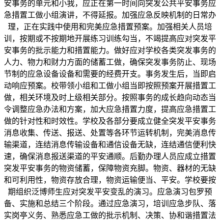
安事务的单元和小我，应正在第一时间向突发公共平安事务应
急措置工做小组演讲，不得延报。加强应急反映机制的日常办
理，正在实践中使用和完美应急措置预案。加强相关人员培
训，按期或不按期地开展练习训练勾当，不竭提高应对突发平
安事务的批示能力和措置能力。做好应对学校各类突发事务的
人力、物力和财力方面的储蓄工做，确保突发事务防止、现场
节制的应急设备设备和需要的经费开支。事务发生后，当即启
动响应预案。校带领小组和工做小组当即按照预案开展措置工
做，相关环境及时上级相关部分。按照事务的成长趋向动态当
令调整应急办法和方案，加大应急措置力度，提高应急措置工
做的针对性和时效性。学校及各部分要成立健全突发平安事务
消息收集、传送、报送、处置等各环节运转机制，完美消息传
输渠道，连结消息传输设备和通信设备无缺，连结通信便利快
速，确保消息报送渠道的平安通顺。后勤办理人员应成立措置
突发平安事务的物资储蓄，保障物资充脚。物资、器材的无缺
和可利用性，物资存放合理，物资运输便当、平安。学校要按
期组织泛博师生应对突发平安变乱的演习。应急演习包罗预
备、实施和总结三个阶段。通过应急演习，培训应急步队、落
实岗亭义务、熟悉应急工做的批示机制、决策、协和谐措置法