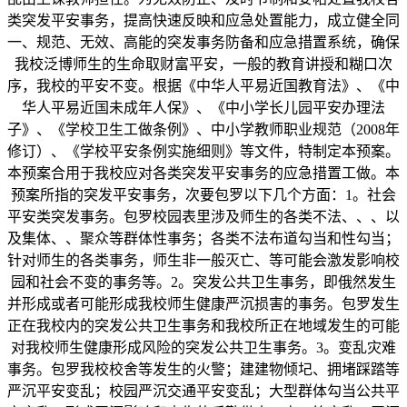
类突发平安事务，提高快速反映和应急处置能力，成立健全同
一、规范、无效、高能的突发事务防备和应急措置系统，确保
我校泛博师生的生命取财富平安，一般的教育讲授和糊口次
序，我校的平安不变。根据《中华人平易近国教育法》、《中
华人平易近国未成年人保》、《中小学长儿园平安办理法
子》、《学校卫生工做条例》、中小学教师职业规范（2008年
修订）、《学校平安条例实施细则》等文件，特制定本预案。
本预案合用于我校应对各类突发平安事务的应急措置工做。本
预案所指的突发平安事务，次要包罗以下几个方面：1。社会
平安类突发事务。包罗校园表里涉及师生的各类不法、、、以
及集体、、聚众等群体性事务；各类不法布道勾当和性勾当；
针对师生的各类事务，师生非一般灭亡、等可能会激发影响校
园和社会不变的事务等。2。突发公共卫生事务，即俄然发生
并形成或者可能形成我校师生健康严沉损害的事务。包罗发生
正在我校内的突发公共卫生事务和我校所正在地域发生的可能
对我校师生健康形成风险的突发公共卫生事务。3。变乱灾难
事务。包罗我校校舍等发生的火警；建建物倾圮、拥堵踩踏等
严沉平安变乱；校园严沉交通平安变乱；大型群体勾当公共平