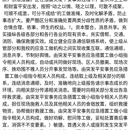
和财富平安出发，按照“动之以情、晓之以理，可散不成聚，
可顺不成激，可分不成结”的工做准绳，及时化解矛盾，防止
事态扩大。要严酷区分和准确处置两类分歧性质的矛盾，做到
合情合理、依事，师生的权益。7。资本整合，消息共享。充
实操纵各级各部分和各行各业的现有资本，充实借帮、交通、
消防、确保救援实效。成立健全应急通信联络系统，使上级从
管部分和我校的应急工做机构之间实现收集互联，通信通顺，
消息共享，节制好舆情。由突发平安事务应急措置工做小组指
令相关人员构成，自动或共同做好现场、区人员撤离、现场次
序、挽劝围不雅人员分开事发觉场等。由突发平安事务应急措
置工做小组指令相关人员构成，连结取上级及相关部分的联
系，连结消息通顺，及时、准确地向上级报告请示事态成长的
环境，向相关部分传递相关消息。需要时向相关部分发出告急
呼救求援。由突发平安事务应急措置工做小组指令相关人员构
成，担任现场施救人员及其他相关人员的食宿放置，组织救援
物资，协帮做好救援工做。由突发平安事务应急措置工做小组
指令相关人员构成，做好劝解、慰问等工做，妥帖处置善后事
宜，消弭不不变要素。）敏捷。首遇义务人或接到发生突发平