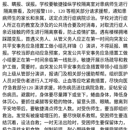
报、瞒报、误报。学校要敏捷操纵学校隔离室对患病师生进行
隔离察看，及时报警110 、120 等相关部分请求援帮，通知患
病师生的家长和亲属，送定点流行症病院诊治。学校对流行症
人所正在的教室及涉及的公共场合要及时消毒，对取流行症人
亲近接触的师生进行隔离察看，防止疫情扩散。遇有楼梯拥堵
踩踏变乱，首遇义务人、从管义务人应正在第一时间向突发公
共平安事务应急措置工做小组孔祥锋（）演讲，不得延报、瞒
报。学校当即启动应急预案，突发公共平安事务应急措置工做
小组要正在第一时间亲临第一线批示，敏捷开展示场疏导和救
护工做，需要时，由突发公共平安事务应急措置带领小组当即
向上级从管部分演讲，报请门及相关部分援助帮帮。组织医护
人员对受伤者进行人工呼吸、止血等应吃紧救措置，尽快向医
疗急救部分120 演讲求援，将伤病员送往病院急救，妥帖安设
伤病员。避震时，身体要尽量蹲下或坐下，蜷曲身体，降低身
体沉心。要抓住桌腿等安稳的物体，留意头颈、眼睛。撤离到
平安地带后，要敏捷清点师生人数。对受伤师生，要当即组织
救治。发觉有被废墟埋压的，要尽快联系救帮。受困师生要连
结沉着，设法自救；一时无法出险时，受困师生要保留体力，
极力寻找水和食物，创制前提，耐心期待救援。救援受困师生