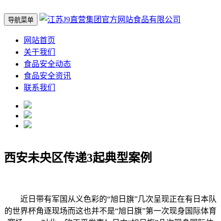
导航菜单
网站首页
关于我们
食品安全动态
食品安全资讯
联系我们
西安未央区传递3起典型案例
近日带有军国从义色彩的“旭日旗”几次呈现正在有日本队
的世界杯角逐现场而这也并不是“旭日旗”第一次现身国际体育