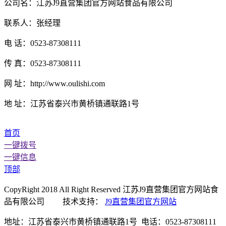
公司名：江苏J9直营集团官方网站食品有限公司
联系人：张经理
电 话：0523-87308111
传 真：0523-87308111
网 址：http://www.oulishi.com
地 址：江苏省泰兴市黄桥镇通联路1号
首页
一键拨号
一键信息
顶部
CopyRight 2018 All Right Reserved 江苏J9直营集团官方网站食
品有限公司 技术支持：
J9直营集团官方网站
地址：江苏省泰兴市黄桥镇通联路1号 电话：0523-87308111