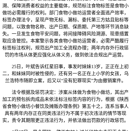
溯、保障消费者权益的主要载体，规范标注食物标签是食物小
做坊必需履行的权利。部门食物小做坊运营者全面逃产效率，
标签办理法令，呈现产物无标、漏标、委托第三方姑且贴标等
问题，以致食物名称、出产日期、保质期、产地等环节消息缺
失。一旦发生食物平安问题，将间接障碍风险溯源、现患措置
取应急管控。本案警示各类食物小做坊运营者，必需严酷履行
标签标注权利，规范出产加工全流程办理；两年内存外行政惩
罚的市场从体更应强化从体义务，做到依法合规出产运营。
25日，叶斌告诉红星旧事，事发时妹妹13岁，正正在上初
二，和妹妹同时被性侵的，还有另一名正在上小学的女孩，乌
兰浩特市随即立案，后又以“没有犯罪现实”为由撤销案件。
法令根据及惩罚决定：涉案从体做为食物小做坊，其出产
加工的预包拆肉成品未依法标注标签内容的行为，根据《陕西
省食物小做坊小餐饮及摊贩办理条例》第五十之，连系当事人
具有两年内存正在同类违法行为不属于初次违法的情节等现
实，责令其期限更正违法行为，并依法做出罚款的行政惩罚。