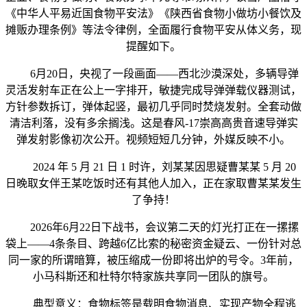
《中华人平易近国食物平安法》《陕西省食物小做坊小餐饮及
摊贩办理条例》等法令律例，全面履行食物平安从体义务，现
提醒如下。
6月20日，央视了一段画面——西北沙漠深处，多辆导弹
灵活发射车正在公上一字排开，敏捷完成导弹弹载仪器测试，
方针参数拆订，弹体起竖，最初几乎同时焚烧发射。全套动做
清洁利落，没有多余搁浅。这是春风-17崇高高贵音速导弹实
弹发射影像初次公开。视频短短几分钟，外媒反映不小。
2024 年 5 月 21 日 1 时许，刘某某因思疑曹某某 5 月 20
日晚取女伴王某吃饭时还有其他人加入，正在家取曹某某发生
了争持！
2026年6月22日下战书，会议第二天的灯光打正在一摞摞
袋上——4条条目、跨越6亿比索的秘密资金疑云、一份针对总
同一家的所谓暗算，被压缩成一份即将出炉的号令。3年前，
小马科斯还和杜特尔特家族共享同一团队的旗号。
典型意义：食物标签是载明食物消息、实现产物全程逃