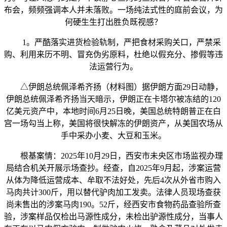
布会，频频强调本人并未落败。一场纯法式性的庭前会议，为
何硬生生打出胜负既视感？
1。严酷落实进货检验轨制，严把食材采购关口，严禁采
购、利用来历不明、冒充伪劣原料，杜绝以假充分、掺假等违
法运营行为。
△伊朗总统佩泽希齐扬（材料图）据伊朗方面29日动静，
伊朗总统佩泽希齐扬当天暗示，伊朗正在卡塔尔被冻结的120
亿美元资产中，本地时间6月25日晚，美国总统特朗普正在白
宫一场勾当上称，美国将很快解冻的伊朗资产，从美国农场从
手中采办小麦、大豆和玉米。
根基案情：2025年10月29日，西安市未央区市场监视办理
局结合机关开展示场查抄。经查，自2025年9月起，涉案运营
从体为降低运营成本、牟取不法好处，先后4次从外省市购入
马肉共计300斤，用以替代驴肉加工发卖。法律人员现场查获
尚未售出的涉案马肉190。52斤，经西安市食物药品查验所查
验，涉案样品仅检出马源性成分，未检出驴源性成分，当事人