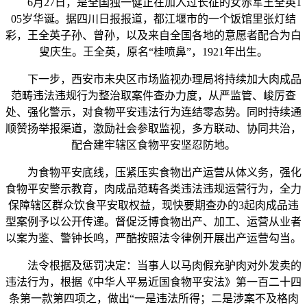
6月27日，是全国独一健正在加入过长征的女赤军王全英1
05岁华诞。据四川日报报道，都江堰市的一个饭馆里张灯结
彩，王全英子孙、曾孙，以及来自全国各地的意愿者配合为白
叟庆生。王全英，原名“桂喷鼻”，1921年出生。
下一步，西安市未央区市场监视办理局将持续加大肉成品
范畴违法违规行为整治取案件查办力度，从严监管、峻厉查
处、强化警示，对食物平安违法行为连结零态势。同时持续通
顺赞扬举报渠道，激励社会参取监视，多方联动、协同共治，
配合建牢辖区食物平安坚忍防地。
为食物平安底线，压紧压实食物出产运营从体义务，强化
食物平安警示教育，肉成品范畴各类违法违规运营行为，全力
保障辖区群众饮食平安取权益，现快要期查办的3起肉成品违
型案例予以公开传递。督促泛博食物出产、加工、运营从业者
以案为鉴、警钟长鸣，严酷按照法令律例开展出产运营勾当。
法令根据及惩罚决定：当事人以马肉假充驴肉对外发卖的
违法行为，根据《中华人平易近国食物平安法》第一百二十四
条第一款第四项之，做出“一是违法所得；二是涉案不及格肉