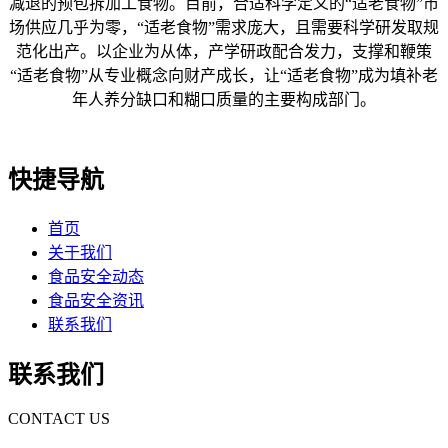
减退的预包拆加工食物。目前，合适科学定义的“适老食物”市
场供应几乎为零，“适老食物”需求庞大，且需要科学研发取规
范化出产。以企业为从体，产学研政配合发力，支撑和鞭策
“适老食物”从专业概念向财产成长，让“适老食物”成为填补老
年人养分缺口和糊口质量的主要构成部门。
快捷导航
首页
关于我们
食品安全动态
食品安全资讯
联系我们
联系我们
CONTACT US