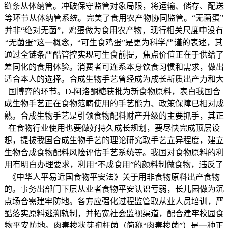
链条从体纳管。冲破保守监管对象局限，将运输、储存、配送
等环节从体纳管系统。完美了食用农产物协同监管。“无菌蛋”
并非“绝对无菌”，鸡蛋做为食用农产物，现行相关尺度中没有
“无菌蛋”这一概念，“可生食鸡蛋”是更为科学严谨的表述，其
通过全链条严酷管控实现可生食前提，焦点价值正在于供给了
差同化的食用体验。消费者可连系本身饮食习惯和需求，做出
适合本人的选择。合成生物手艺曾经成为成长新质出产力和大
国博弈的环节。D-阿洛酮糖获批为新食物原料，表白我国合
成生物手艺正在食物范畴使用的手艺能力、政策保障已相对成
熟。合成生物手艺是引领食物配料财产升级的主要抓手，其正
在食物行业使用也要做好持久成长规划，要尽快完成顶层设
想，提拔我国合成生物手艺的理论研究取手艺立异程度，建立
生物合成食物配料风险评估手艺系统等。我国对食物原料的利
用有明白办理要求，利用“不成食用”的颜料制做食物，违反了
《中华人平易近国食物平安法》关于用非食物原料出产食物
的。事务出部门下层从业者食物平安认识亏弱，长儿园做为沉
点场合需建牢防地。各方应强化过程监管取从业人员培训，严
酷落实原料逃溯轨制，并拓宽社会监视渠道，配合建牢校园食
物平安防地。肉毒梭状芽孢杆菌（简称“肉毒梭菌”）是一种正