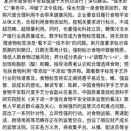
家对年度食物平安取健康十大热点进行了深切解读。“保水虾
仁”事务中，冲破了法令底线。保水剂是一类食物添加剂，按
照尺度合理利用不会带来健康风险。企业要盲目履行食物平安
从体义务，合规利用食物添加剂，按相关要求进行标示，不成
超范畴、超限量利用。同时，也要强化科技立异，鞭策冷冻水
产操行业高质量成长。数字标签成为食物标签载体，将无效处
理食物标签消息“看不见”“找不到”的问题。新尺度要求标示保
质期的到期日，日期无需再计较；强制标示食物中致敏物质，
降低人群食物过敏风险；养分成分表由“1+4”调整为“1+6”，添
加饱和脂肪（酸）和糖，指导消费者认识和合理选择食物；预
包拆食物利用“零添加”“不添加”等声称。跟着数字标签手艺外
行业的快速普及，食物标签将实正阐扬惠平易近生、暖、强监
管、促成长的感化。解读专家：陈颖，中国食物科学手艺学会
食物平安取尺度手艺分会副从任委员、中国质量查验检测科学
研究院院长《关于进一步强化食物平安全链条监管的看法》聚
焦人平易近群众遍及关心、反映强烈的监管沉点和难点问题，
提出了一系列针对性、立异性强的行动。对食物运输、寄递配
送、跨境电商等范畴存正在的监管空白，创设了顺应财产成长
的监管法则。压实各方义务，将收集平台、从播、配送员等全