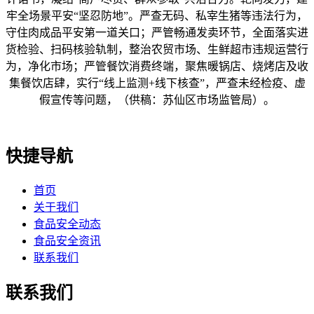
牢全场景平安“坚忍防地”。严查无码、私宰生猪等违法行为，
守住肉成品平安第一道关口；严管畅通发卖环节，全面落实进
货检验、扫码核验轨制，整治农贸市场、生鲜超市违规运营行
为，净化市场；严管餐饮消费终端，聚焦暖锅店、烧烤店及收
集餐饮店肆，实行“线上监测+线下核查”，严查未经检疫、虚
假宣传等问题，（供稿：苏仙区市场监管局）。
快捷导航
首页
关于我们
食品安全动态
食品安全资讯
联系我们
联系我们