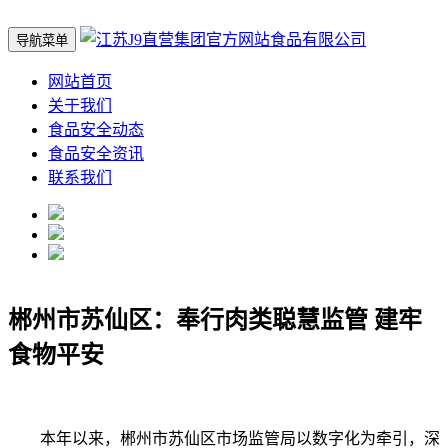
导航菜单
网站首页
关于我们
食品安全动态
食品安全资讯
联系我们
郴州市苏仙区：奉行肉类聪慧监管 建牢
食物平安
本年以来，郴州市苏仙区市场监管局以数字化为牵引，深