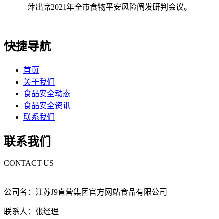
萍出席2021年全市食物平安风险阐发研判会议。
快捷导航
首页
关于我们
食品安全动态
食品安全资讯
联系我们
联系我们
CONTACT US
公司名：江苏J9直营集团官方网站食品有限公司
联系人：张经理