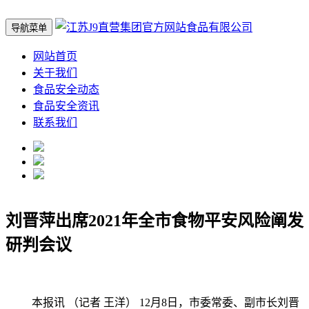
导航菜单
网站首页
关于我们
食品安全动态
食品安全资讯
联系我们
刘晋萍出席2021年全市食物平安风险阐发
研判会议
本报讯 （记者 王洋） 12月8日，市委常委、副市长刘晋