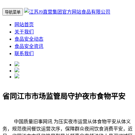
导航菜单
网站首页
关于我们
食品安全动态
食品安全资讯
联系我们
省同江市市场监管局守护夜市食物平安
中国质量旧事网讯 为压实夜市运营从体食物平安从体义
务，规范夜间餐饮运营次序，保障群众夜间饮食消费平安，近