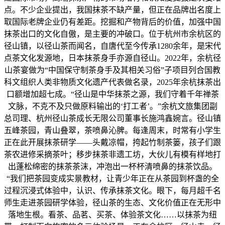
点。不少企业提出，我国抹茶不缺产量，但正在品牌出名度上
取国际老牌企业仍有差距。挖掘和产物背后的价值，加强中国
抹茶出口的文化自傲，是主要的冲破口。位于杭州市余杭区的
径山镇，以径山茶而闻名，自唐代至今传承1280余年，是宋代
点茶文化发源地，日本抹茶身手亦源自径山。2022年，余杭径
山茶宴做为“中国保守制茶身手及其相关习俗”子项目列合国教
科文组织人类非物质文化遗产代表做名录，2025年余杭抹茶出
口额增加超七成。“径山是中华抹茶之源，我们守着千年禅茶
文脉，不克不及只做原料输出的‘打工者’。”余杭文旅集团副
总司理、杭州径山茶成长无限公司董事长施鸿鑫婉言。径山镇
五峰茶园，青山叠翠，茶喷鼻沁脾。每逢周末，时常有小学生
正在此开展抹茶研学——头戴凉帽，挎起竹制茶篓，孩子们跟
茶农进修采摘茶叶；移步抹茶非遗工坊，大伙儿有模有样地打
出蓬松绵密的抹茶茶沫，冲泡出一杯杯清喷鼻的抹茶饮品。
“我们把茶园变成实景教材，让青少年正在从茶园到杯盏的全
过程沉浸式体验中，认识、传承抹茶文化。眼下，每月超千名
师生走进茶园研学体验，径山茶的生态、文化价值正在无形中
落地生根。看茶、品茗、买茶、体验茶文化……以抹茶为纽