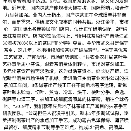
年均复合增加率达28。67%。我国是茶的家乡、茶文化的发源
地。近年来，国内抹茶产能规模大幅提拔，国际影响力和合作
力显著加强。业内人士指出，国产抹茶正在全球爆单并非偶
尔，而是需求、供给取文化叙事的同频共振。浙江金华，市核
心一家国际出名连锁咖啡门店内，伙计正忙碌地调配一款“绵
云抹茶拿铁”。店内的饮品海报上，“所用抹茶原料产自浙江武
义海拔700米以上的茶园”非分特别夺目。金华市武义县是保守
茶乡，这几年，本地持续加快茶财产破局转型。“保守名优茶
工艺繁复、产能受限，市场趋势饱和。”县农业农村局茶叶手
艺办事坐周小芬说，跟着茶消费体例转型，市场对茶深加工、
多元化茶饮产物需求激增，这为盘活茶资本、延长财产链、适
配新型消费市场供给了机缘。走进浙江乡雨茶业无限公司的抹
茶加工车间，8条碾茶出产线正正在不间断地有序运转，新颖
茶叶颠末贮青、切叶、蒸青、冷却、烘干、梗叶分手、色选、
碾磨等12道工序，被加工成细腻清喷鼻的抹茶粉，销往全球各
地。“2019年，我们就率先斥地了抹茶加工产耳目的抹茶手艺
研发团队。”公司担任人祝凌平引见，颠末5年多调试试探，逐
步控制碾茶出产的焦点加工手艺，成功霸占色泽保绿、海苔喷
鼻留存、细度精准节制等手艺难点，构成以“高色、高喷鼻、