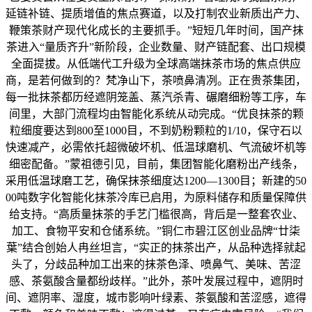
延链补链、提质增值的焦点赛道，以及打制农业新质出产力、
鞭策茶财产现代化成长的主要抓手。”短短几年时间，国产抹
茶进入“量质齐升”新阶段，企业数量、财产链配套、出口规模
全面提拔。从低端代工升级为全球高端抹茶市场的焦点供应
商，是若何做到的？梵净山下，茶喷鼻清冽。正在贵茶集团，
每一批抹茶都历经遮阴笼盖、蒸汽杀青、碾磨细粉等工序，车
间里，大部门流程均由智能化系统从动完成。“优良抹茶的颗
粒细度要达到800至1000目，不到奶粉颗粒的1/10，保守石以
快速减产，必需依托超微破坏机、低温球磨机、气流破坏机等
细密配备。”蒙祖德引见，目前，集团智能化磨粉出产线条，
采用低温球磨工艺，确保抹茶细度达1200—1300目；新建的50
00吨数字化智能化抹茶冷库已启用，为原料储存和质量保障供
给支持。“高质量抹茶的手艺门槛很高，背后是一整套农业、
加工、食物平安和仓储系统。”铜仁市碧江区创业品牌“廿柒
葉”结合创始人冉丝坦言，“实正的抹茶出产，从品种选择就起
头了，分歧品种加工出来的抹茶色泽、喷鼻气、美味、苦涩
感、茶氨酸含量都纷歧样。”此外，茶叶发展过程中，遮阴时
间、遮阴率、湿度，城市影响叶绿素、茶氨酸和苦涩感，遮得