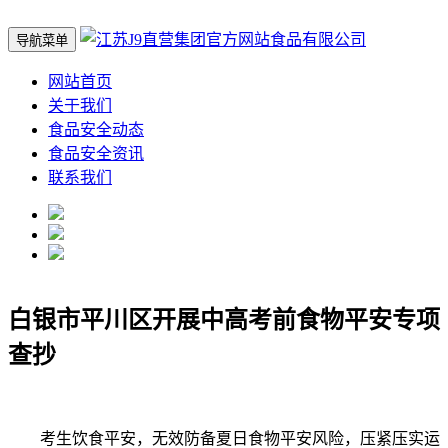
导航菜单
网站首页
关于我们
食品安全动态
食品安全资讯
联系我们
白银市平川区开展中高考前食物平安专项
查抄
考生饮食平安，无效防备夏日食物平安风险，压紧压实运