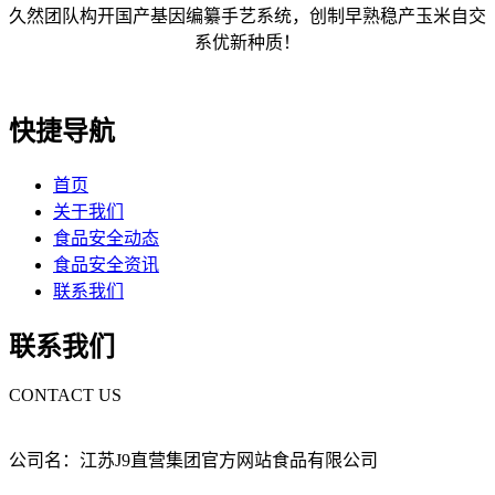
久然团队构开国产基因编纂手艺系统，创制早熟稳产玉米自交
系优新种质！
快捷导航
首页
关于我们
食品安全动态
食品安全资讯
联系我们
联系我们
CONTACT US
公司名：江苏J9直营集团官方网站食品有限公司