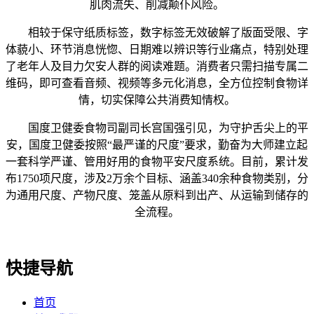
肌肉流失、削减颠仆风险。
相较于保守纸质标签，数字标签无效破解了版面受限、字
体藐小、环节消息恍惚、日期难以辨识等行业痛点，特别处理
了老年人及目力欠安人群的阅读难题。消费者只需扫描专属二
维码，即可查看音频、视频等多元化消息，全方位控制食物详
情，切实保障公共消费知情权。
国度卫健委食物司副司长宫国强引见，为守护舌尖上的平
安，国度卫健委按照“最严谨的尺度”要求，勤奋为大师建立起
一套科学严谨、管用好用的食物平安尺度系统。目前，累计发
布1750项尺度，涉及2万余个目标、涵盖340余种食物类别，分
为通用尺度、产物尺度、笼盖从原料到出产、从运输到储存的
全流程。
快捷导航
首页