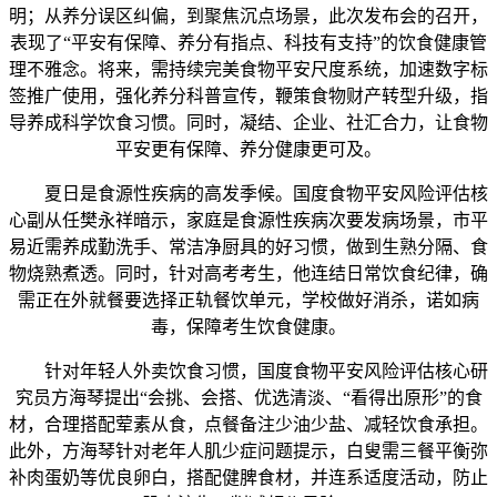
明；从养分误区纠偏，到聚焦沉点场景，此次发布会的召开，
表现了“平安有保障、养分有指点、科技有支持”的饮食健康管
理不雅念。将来，需持续完美食物平安尺度系统，加速数字标
签推广使用，强化养分科普宣传，鞭策食物财产转型升级，指
导养成科学饮食习惯。同时，凝结、企业、社汇合力，让食物
平安更有保障、养分健康更可及。
夏日是食源性疾病的高发季候。国度食物平安风险评估核
心副从任樊永祥暗示，家庭是食源性疾病次要发病场景，市平
易近需养成勤洗手、常洁净厨具的好习惯，做到生熟分隔、食
物烧熟煮透。同时，针对高考考生，他连结日常饮食纪律，确
需正在外就餐要选择正轨餐饮单元，学校做好消杀，诺如病
毒，保障考生饮食健康。
针对年轻人外卖饮食习惯，国度食物平安风险评估核心研
究员方海琴提出“会挑、会搭、优选清淡、“看得出原形”的食
材，合理搭配荤素从食，点餐备注少油少盐、减轻饮食承担。
此外，方海琴针对老年人肌少症问题提示，白叟需三餐平衡弥
补肉蛋奶等优良卵白，搭配健脾食材，并连系适度活动，防止