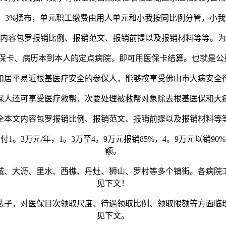
3%摆布，单元职工缴费由用人单元和小我按同比例分管，小我
容包罗报销比例、报销范文、报销前提以及报销材料等等。为
卡、病历本到本人的定点病院，即可用医保卡结算。也就是公
平易近根基医疗安全的参保人，能够按享受佛山市大病安全
人还可享受医疗救帮，次要处理被救帮对象除去根基医保和大病
本文内容包罗报销比例、报销范文、报销前提以及报销材料等等
万元/年，1。3万至4。9万元报销85%，4。9万元以销90%；
额。
、大沥、里水、西樵、丹灶、狮山、罗村等多个镇街。各病院
见下文！
子，对医保目次领取尺度、待遇领取比例、领取限额等方面临现行
见下文。