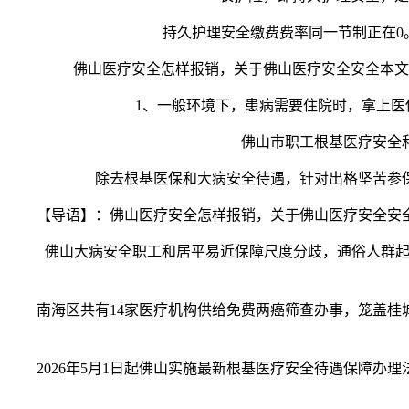
持久护理安全缴费费率同一节制正在0。
佛山医疗安全怎样报销，关于佛山医疗安全安全本文内
1、一般环境下，患病需要住院时，拿上医保
佛山市职工根基医疗安全和居
除去根基医保和大病安全待遇，针对出格坚苦参保
【导语】：佛山医疗安全怎样报销，关于佛山医疗安全安全
佛山大病安全职工和居平易近保障尺度分歧，通俗人群起付1。3
南海区共有14家医疗机构供给免费两癌筛查办事，笼盖桂城
2026年5月1日起佛山实施最新根基医疗安全待遇保障办理法