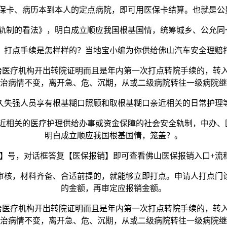
卡、病历本到本人的定点病院，即可用医保卡结算。也就是公
轨制的看法》，明白成立顺应我国根基国情，统筹城乡、公允同
打点手续是怎样样的？当地宝小编为你供给佛山汽车安全理赔打
医疗机构开出转院证明而且是年内第一次打点转院手续的，转入
治病情不变，离开急、危、沉期，从或二级病院转往一级病院继
强人员享有根基糊口照顾和取根基糊口亲近相关的日常护理
关的医疗护理供给办事或资金保障的社会安全轨制，中办、国
明白成立顺应我国根基国情，笼盖？。
号，对话框答复【医保报销】即可查看佛山医保报销入口+流程
核，材料齐备、合适前提的，就能够立即打点。申请人打点门诊
的金额，再审定应报销金额。
医疗机构开出转院证明而且是年内第一次打点转院手续的，转入
治病情不变，离开急、危、沉期，从或二级病院转往一级病院继