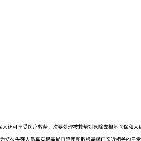
人还可享受医疗救帮，次要处理被救帮对象除去根基医保和大病
持久失强人员享有根基糊口照顾和取根基糊口亲近相关的日常