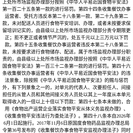
上处所市场监视办理部分按照《中华人平易近国食物平安法》
第一百二十五条第一款的进行惩罚。第四十四条收集餐饮办事
运营者、受托方违反本第二十八条第一款、第二十九条第二
款，未对配送人员进行食物平安培训、办理，或者未按要求保
留培训记实的，由县级以上处所市场监视办理部分责令期限更
正；拒不更正或者情节严沉的，处五千元以上三万元以下罚
款。第四十五条收集餐饮办事运营者违反本第二十八条第二
款，未按要求进行食物储存、配送，属于市场监视办理部分职
责的，由县级以上处所市场监视办理部分按照《中华人平易近
国食物平安法》第一百三十二条第一款的进行惩罚。第四十六
条收集餐饮办事运营者有《中华人平易近国食物平安法》的违
法景象，除按照《中华人平易近国食物平安法》的赐与惩罚
外，有下列景象之一的，对单元的代表人、次要担任人、间接
担任的从管人员和其他间接义务人员处以其上一年度从本单元
取得收入的一倍以上十倍以下罚款：第四十七条本未做的，合
用《食物出产运营企业落实食物平安从体义务监视办理》、
《收集食物平安违法行为查处法子》。第四十八条本自2026年
6月1日起施行。2017年11月6日原国度食物药品监视办理总局
令第36号发布的《收集餐饮办事食物平安监视办理法子》同时