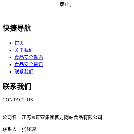
废止。
快捷导航
首页
关于我们
食品安全动态
食品安全资讯
联系我们
联系我们
CONTACT US
公司名：江苏J9直营集团官方网站食品有限公司
联系人：张经理