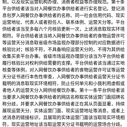
制，以及现实运营机构办理、消费者权益等办理规范。第十条
平台供给者该当对入网餐饮办事供给者进行实名登记。登记消
息包罗入网餐饮办事供给者的名称、同一社会信用代码、现实
运营地址、代表人或者担任人、联系体例、运营天分等。平台
供给者该当至多每六个月核验更新一次，上述消息取现实环境
相符。平台供给者该当将入网餐饮办事供给者的食物运营许可
等运营天分消息取省级市场监视办理部分控制的对应数据进行
核验比对；核验不符，不具备响应运营天分的，不得为其供给
收集买卖平台办事。省级市场监视办理部分该当为平台供给者
履行核验比对权利供给需要的支撑。平台供给者该当通过实地
核查等体例，对入网餐饮办事供给者的食物运营许可证等运营
天分证书进行本色性审查，入网餐饮办事供给者运营天分证书
载明的消息取现实环境相符，防止任何单元和小我利用虚假或
者他人的运营天分入网供给餐饮办事。第十一条平台供给者该
当要求入网餐饮办事供给者的网店名称取实体运营门面招牌名
称分歧，并要求入网餐饮办事供给者正在其从页面显著，持续
展现运营天分、实体运营门面、现实运营地址等消息，或者上
述消息的链接标识，且展现的实体运营门面该当取现实环境相
符，现实运营地址该当取运营天分证书载明的运营场合分歧。