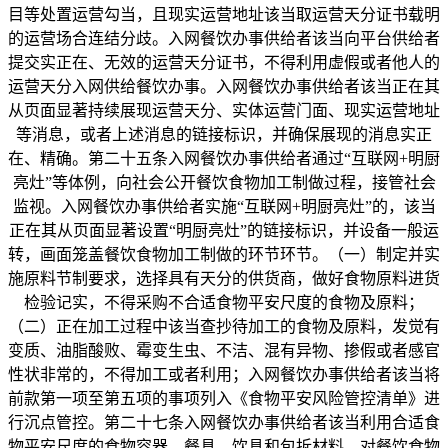
目等处置运营勾当，且现实运营地址该当取运营天分证书载明
的运营场合连结分歧。入网餐饮办事供给者该当向平台供给者
提交实正在、无效的运营天分证书，不得利用虚假或者他人的
运营天分入网供给餐饮办事。入网餐饮办事供给者该当正在其
从页面显著持续展现运营天分、实体运营门面、现实运营地址
等消息，或者上述消息的链接标识，并确保展现的消息实正
在、精确。第二十五条入网餐饮办事供给者通过“互联网+明厨
亮灶”等体例，向社会公开餐饮食物加工制做过程，接管社会
监视。入网餐饮办事供给者实施“互联网+明厨亮灶”的，该当
正在其从页面显著设置“明厨亮灶”的链接标识，并设备一般运
转，画面笼盖餐饮食物加工制做的环节环节。（一）制定并实
施原料节制要求，选择具有天分的供货商，做好食物原料进货
检验记实，不得采购不合适食物平安尺度的食物及原料；
（二）正在加工过程中该当查抄待加工的食物及原料，发觉有
变质、油脂酸败、霉变生虫、不洁、混有异物、掺假或者感官
性状非常的，不得加工或者利用；入网餐饮办事供给者该当将
前款第一项至第五项的事项列入《食物平安风险管控清单》进
行沉点管控。第二十七条入网餐饮办事供给者该当利用合适食
物平安尺度的食物容器、餐具、饮具和包拆材料，对餐饮食物