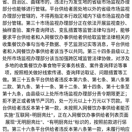
省、自治区、曲辖市的，违法行为发生地的省级市场监视办理
部分也能够进行管辖。平台供给者居处地以外的省级市场监视
办理部分管辖的，不得再指定本行政区域内下级市场监视办理
部分管辖。第三十市场监视办理部分正在依法开展监视查抄、
抽样查验、案件查询拜访、变乱措置等监管法律勾当时，能够
要求平台供给者和入网餐饮办事供给者供给取监管法律相关的
收集餐饮办事勾当电子数据、手艺监测记实等消息，平台供给
者和入网餐饮办事供给者该当予以共同。第三十四条县级以上
处所市场监视办理部分该当加强跨区域监管法律协做，对涉及
多地的收集餐饮办事食物平安事务核查、案件查询拜访等事
项，按照相关做好线索传递、查询拜访取证、问题措置等工
做。第三十五条平台供给者违反本第六条、第七条、第八条第
二款、第九条、第十一条、第十二条、第十四条、第十七条至
第十九条，由县级以上处所市场监视办理部分责令期限更正；
拒不更正或者情节严沉的，处一万元以上十万元以下罚款。平
台供给者违反本第十第一款，未按照入网餐饮办事供给者能否
实施“互联网+明厨亮灶”，正在入网餐饮办事供给者列表页面
展现“无明厨亮灶”、“有明厨亮灶”标识的，按照前款进行惩
罚。第三十六条平台供给者违反本第八条第一款，未履行响应