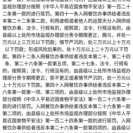
监视办理部分按照《中华人平易近国食物平安法》第一百二十
二条第一款的进行惩罚。第四十一条入网餐饮办事供给者违反
本第二十二条第二款，利用虚假或者他人的运营天分入网供给
餐饮办事，法令、行规有的，按照其；法令、行规没有的，由
县级以上处所市场监视办理部分责令期限更正，赐与，并处一
万元以上三万元以下罚款；情节严沉的，处三万元以上十万元
以下罚款；形成风险后果的，处十万元以上二十万元以下罚
款。第四十二条入网餐饮办事供给者违反本第二十、第二十四
条、第二十六条第一款第五项、第二十七条，法令、行规有
的，按照其；法令、行规没有的，由县级以上处所市场监视办
理部分责令期限更正；拒不更正或者情节严沉的，处一万元以
上十万元以下罚款。第四十入网餐饮办事供给者违反本第二十
六条第一款第一项、第三项的，由县级以上处所市场监视办理
部分按照《中华人平易近国食物平安法》第一百二十六条第一
款的进行惩罚。入网餐饮办事供给者违反本第二十六条第一款
第二项的，由县级以上处所市场监视办理部分按照《中华人平
易近国食物平安法》第一百二十四条第一款的进行惩罚。入网
餐饮办事供给者违反本第二十六条第一款第四项的，由县级以