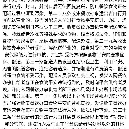
进行包拆、封口，并封口后无法回复复兴，防止餐饮食物正在
配送过程中遭到污染。第二十八条收集餐饮办事运营者自行开
展配送营业的，该当对配送人员进行食物平安培训、办理，培
训记实保留刻日不得少于二年。收集餐饮办事运营者配送有保
温、冷藏或者冷冻等特殊要求的食物，该当按照法令、律例和
食物平安尺度的，采纳响应储存、配送办法，第二十九条收集
餐饮办事运营者委托开展配送营业的，该当对受托方的食物平
安保障能力进行审核，并监视受托方按照食物平安的要求储
存、配送。第三十条配送人员该当连结小我卫生，利用平安、
无害的配送容器，连结容器洁净，并按期进行清洗消毒，配送
过程中食物不受污染。配送人员参取社会监视，发觉入网餐饮
办事供给者存正在食物平安违法行为的，及时向平台供给者反
映，并向入网餐饮办事供给者所正在地县级以上处所市场监视
办理部分举报。第三十一条县级以上处所市场监视办理部分该
当加强对收集餐饮办事食物平安的监视查抄，发觉收集餐饮办
事运营者存正在食物平安违法行为的，依法进行查处。第三十
二条平台供给者的违法行为由其居处地县级以上市场监视办理
部分管辖；违法行为发生正在平台供给者居处地以外的其他