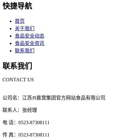
快捷导航
首页
关于我们
食品安全动态
食品安全资讯
联系我们
联系我们
CONTACT US
公司名：江苏J9直营集团官方网站食品有限公司
联系人：张经理
电 话：0523-87308111
传 真：0523-87308111