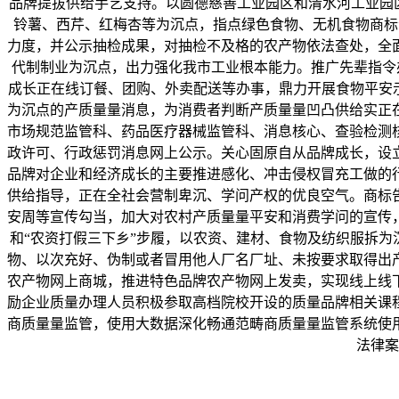
品牌提拔供给手艺支持。以圆德慈善工业园区和清水河工业园
铃薯、西芹、红梅杏等为沉点，指点绿色食物、无机食物商标注
力度，并公示抽检成果，对抽检不及格的农产物依法查处，全
代制制业为沉点，出力强化我市工业根本能力。推广先辈指令
成长正在线订餐、团购、外卖配送等办事，鼎力开展食物平安
为沉点的产质量量消息，为消费者判断产质量量凹凸供给实正
市场规范监管科、药品医疗器械监管科、消息核心、查验检测
政许可、行政惩罚消息网上公示。关心固原自从品牌成长，设
品牌对企业和经济成长的主要推进感化、冲击侵权冒充工做的
供给指导，正在全社会营制卑沉、学问产权的优良空气。商标
安周等宣传勾当，加大对农村产质量量平安和消费学问的宣传
和“农资打假三下乡”步履，以农资、建材、食物及纺织服拆为
物、以次充好、伪制或者冒用他人厂名厂址、未按要求取得出
农产物网上商城，推进特色品牌农产物网上发卖，实现线上线
励企业质量办理人员积极参取高档院校开设的质量品牌相关课
商质量量监管，使用大数据深化畅通范畴商质量量监管系统使
法律案